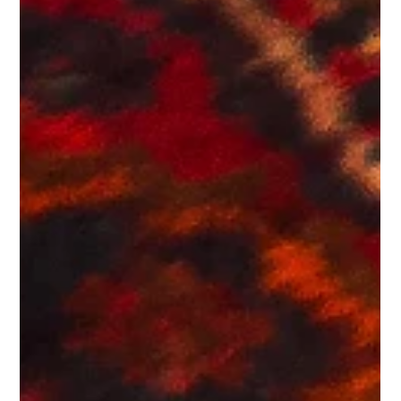
4 ago 2025
Buoni postali fruttiferi: quando decorre
la prescrizione del diritto al rimborso?
la mancata consegna del foglio informativo per quelli di tipologia
"AA3" e la mancata apposizione del tagliando per i buoni "CB"
impediscono la decorrenza del termine di prescrizione per
violazione degli specifici obblighi informativi posti a carico della
società