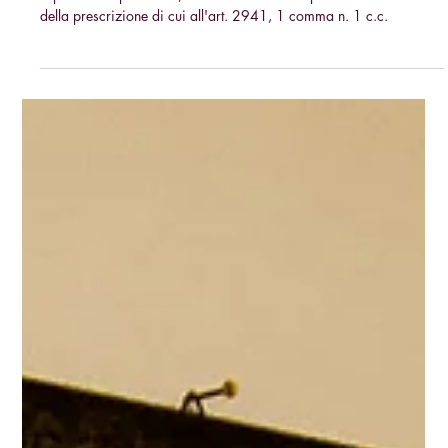
11 ago 2025
Separazione dei coniugi: è ammissibile
la sospensione della prescrizione del
diritto all’assegno di mantenimento ex
art. 2941 1 comma n. 1 cod. civ.?
In caso di coniugi per i quali sia stata già pronunciata la
separazione personale, non si verifica la sospensione del corso
della prescrizione di cui all'art. 2941, 1 comma n. 1 c.c.