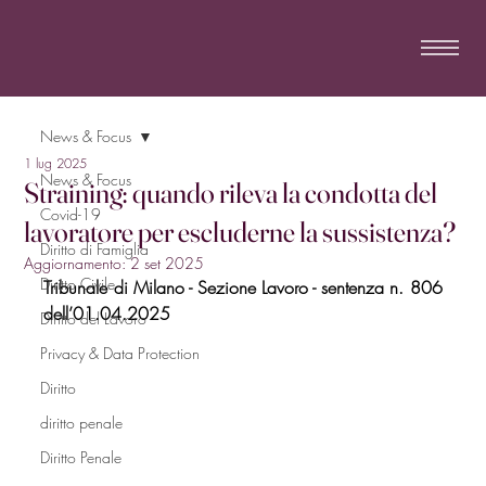
News & Focus
1 lug 2025
News & Focus
Straining: quando rileva la condotta del
Covid-19
lavoratore per escluderne la sussistenza?
Diritto di Famiglia
Aggiornamento:
2 set 2025
Diritto Civile
Tribunale di Milano - Sezione Lavoro - sentenza n. 806 
dell’01.04.2025
Diritto del Lavoro
Privacy & Data Protection
Diritto
diritto penale
Diritto Penale