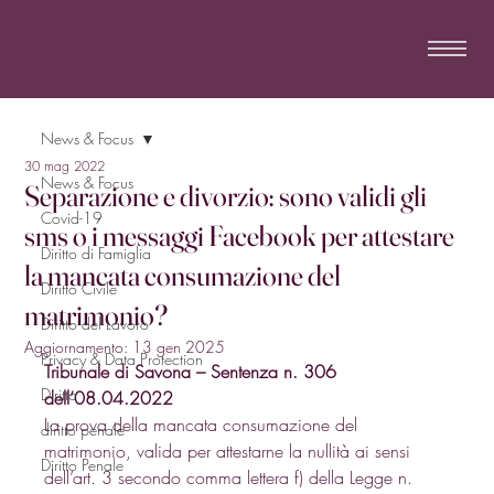
News & Focus
30 mag 2022
News & Focus
Separazione e divorzio: sono validi gli
Covid-19
sms o i messaggi Facebook per attestare
Diritto di Famiglia
la mancata consumazione del
Diritto Civile
matrimonio?
Diritto del Lavoro
Aggiornamento:
13 gen 2025
Privacy & Data Protection
Tribunale di Savona – Sentenza n. 306 
Diritto
dell’08.04.2022
La prova della mancata consumazione del 
diritto penale
matrimonio, valida per attestarne la nullità ai sensi 
Diritto Penale
dell’art. 3 secondo comma lettera f) della Legge n. 