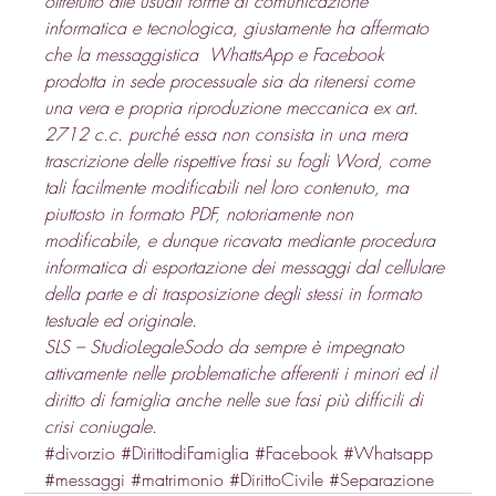
oltretutto alle usuali forme di comunicazione 
informatica e tecnologica, giustamente ha affermato 
che la messaggistica  WhattsApp e Facebook 
prodotta in sede processuale sia da ritenersi come 
una vera e propria riproduzione meccanica ex art. 
2712 c.c. purché essa non consista in una mera 
trascrizione delle rispettive frasi su fogli Word, come 
tali facilmente modificabili nel loro contenuto, ma 
piuttosto in formato PDF, notoriamente non 
modificabile, e dunque ricavata mediante procedura 
informatica di esportazione dei messaggi dal cellulare 
della parte e di trasposizione degli stessi in formato 
testuale ed originale. 
SLS – StudioLegaleSodo da sempre è impegnato 
attivamente nelle problematiche afferenti i minori ed il 
diritto di famiglia anche nelle sue fasi più difficili di 
crisi coniugale.
#divorzio
#DirittodiFamiglia
#Facebook
#Whatsapp
#messaggi
#matrimonio
#DirittoCivile
#Separazione