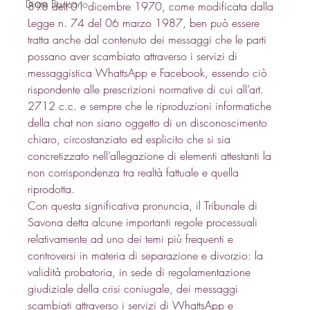
Diritto Bancario
898 dell’01 dicembre 1970, come modificata dalla 
Legge n. 74 del 06 marzo 1987, ben può essere 
tratta anche dal contenuto dei messaggi che le parti 
possano aver scambiato attraverso i servizi di 
messaggistica WhattsApp e Facebook, essendo ciò 
rispondente alle prescrizioni normative di cui all’art. 
2712 c.c. e sempre che le riproduzioni informatiche 
della chat non siano oggetto di un disconoscimento 
chiaro, circostanziato ed esplicito che si sia 
concretizzato nell’allegazione di elementi attestanti la 
non corrispondenza tra realtà fattuale e quella 
riprodotta. 
Con questa significativa pronuncia, il Tribunale di 
Savona detta alcune importanti regole processuali 
relativamente ad uno dei temi più frequenti e 
controversi in materia di separazione e divorzio: la 
validità probatoria, in sede di regolamentazione 
giudiziale della crisi coniugale, dei messaggi 
scambiati attraverso i servizi di WhattsApp e 