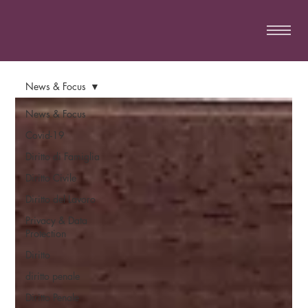
News & Focus
News & Focus
Covid-19
Diritto di Famiglia
Diritto Civile
Diritto del Lavoro
Privacy & Data
Protection
Diritto
diritto penale
Diritto Penale