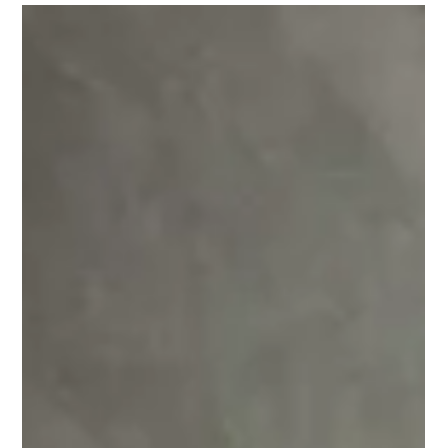
Tribunale di Cassino – Sentenza n. 273 del 18.04.2024 In tema
di offese a mezzo Facebook non è sempre necessario
l’accertamento tecnico...