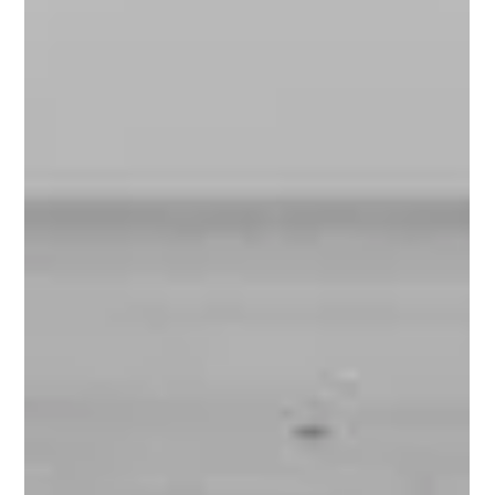
20 giu 2022
Diffamazione a mezzo Facebook: qual è
il giudice territorialmente competente
per la domanda di risarcimento danni?
Tribunale di Milano – Sezione Prima – Sentenza n. 3876 del
05.05.2022 Nell’ipotesi di causa avente ad oggetto il diritto al
risarcimento...