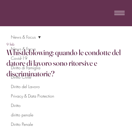
News & Focus
9 feb
News & Focus
Whistleblowing: quando le condotte del
Covid-19
datore di lavoro sono ritorsive e
Diritto di Famiglia
discriminatorie?
Diritto Civile
Diritto del Lavoro
Privacy & Data Protection
Diritto
diritto penale
Diritto Penale