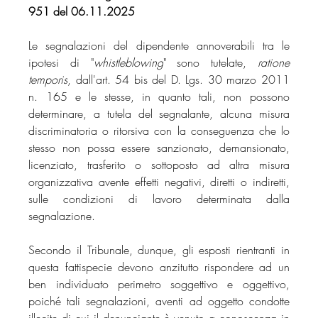
951 del 06.11.2025
Le segnalazioni del dipendente annoverabili tra le 
ipotesi di "
whistleblowing
" sono tutelate, 
ratione 
temporis
, dall'art. 54 bis del D. Lgs. 30 marzo 2011 
n. 165 e le stesse, in quanto tali, non possono 
determinare, a tutela del segnalante, alcuna misura 
discriminatoria o ritorsiva con la conseguenza che lo 
stesso non possa essere sanzionato, demansionato, 
licenziato, trasferito o sottoposto ad altra misura 
organizzativa avente effetti negativi, diretti o indiretti, 
sulle condizioni di lavoro determinata dalla 
segnalazione.
Secondo il Tribunale, dunque, gli esposti rientranti in 
questa fattispecie devono anzitutto rispondere ad un 
ben individuato perimetro soggettivo e oggettivo, 
poiché tali segnalazioni, aventi ad oggetto condotte 
illecite di cui il denunciante è venuto a conoscenza in 