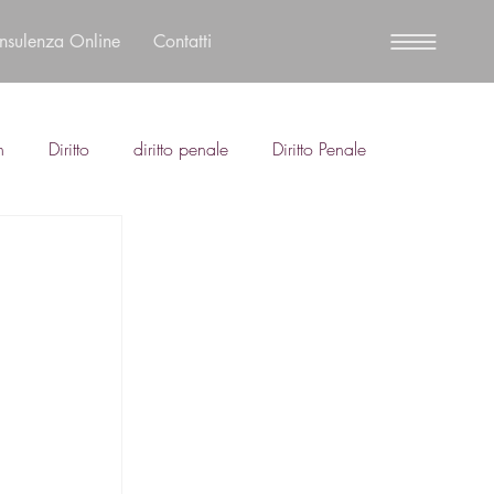
nsulenza Online
Contatti
n
Diritto
diritto penale
Diritto Penale
 