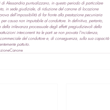
di Alessandria puntualizzano, in questo periodo di particolare 
sta, in sede giudiziale, di riduzione del canone di locazione 
ova dell’impossibilità di far fronte alla prestazione pecuniaria 
per causa non imputabile al conduttore. In definitiva, pertanto, 
 della irrilevanza processuale degli effetti pregiudizievoli della 
attuizioni intercorrenti tra le parti se non provata l’incidenza, 
tività commerciale del conduttore e, di conseguenza, sulla sua capacità
entemente pattuito.
uzioneCanone