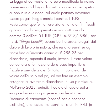
La legge di conversione ha però modificato la norma, 
prevedendo l’obbligo di contribuzione anche rispetto 
al bonus in questione, sul quale pertanto dovranno 
essere pagati integralmente i contributi INPS. 
Resta comunque ferma l’esenzione, tanto ai fini fiscali 
quanto contributivi, prevista in via strutturale dal 
comma 3 dell’art. 51 TUIR (D.P.R. n. 917/1986), per 
i c.d. “
fringe benefit
”, ovvero beni e servizi erogati dal 
datore di lavoro in natura, che restano esenti su ogni 
fronte fino all’importo annuo di € 258,23 per 
dipendente, superato il quale, invece, l’intero valore 
concorre alla formazione della base imponibile 
fiscale e previdenziale. Si tratta, in concreto, del 
valore dell’auto o del pc, sol per fare un esempio, 
assegnati a lavoratore dipendente in uso promiscuo. 
Nell’anno 2023, quindi, il datore di lavoro potrà 
erogare buoni di ogni genere, anche utili per 
l’acquisto di carburante (nonché per le ricariche 
elettriche), che resteranno esenti tanto ai fini IRPEF (e 