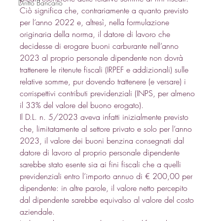
Diritto Bancario
Ciò significa che, contrariamente a quanto previsto 
per l’anno 2022 e, altresì, nella formulazione 
originaria della norma, il datore di lavoro che 
decidesse di erogare buoni carburante nell’anno 
2023 al proprio personale dipendente non dovrà 
trattenere le ritenute fiscali (IRPEF e addizionali) sulle 
relative somme, pur dovendo trattenere (e versare) i 
corrispettivi contributi previdenziali (INPS, per almeno 
il 33% del valore del buono erogato). 
Il D.L. n. 5/2023 aveva infatti inizialmente previsto 
che, limitatamente al settore privato e solo per l’anno 
2023, il valore dei buoni benzina consegnati dal 
datore di lavoro al proprio personale dipendente 
sarebbe stato esente sia ai fini fiscali che a quelli 
previdenziali entro l’importo annuo di € 200,00 per 
dipendente: in altre parole, il valore netto percepito 
dal dipendente sarebbe equivalso al valore del costo 
aziendale. 