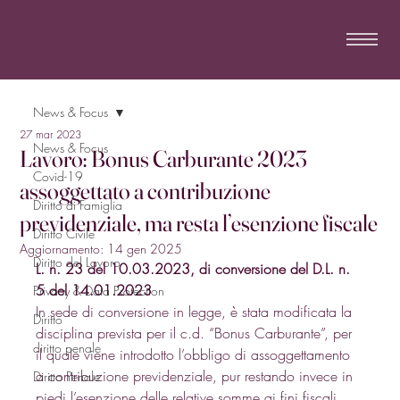
News & Focus
27 mar 2023
News & Focus
Lavoro: Bonus Carburante 2023
Covid-19
assoggettato a contribuzione
Diritto di Famiglia
previdenziale, ma resta l’esenzione fiscale
Diritto Civile
Aggiornamento:
14 gen 2025
Diritto del Lavoro
L. n. 23 del 10.03.2023, di conversione del D.L. n. 
5 del 14.01.2023
Privacy & Data Protection
In sede di conversione in legge, è stata modificata la 
Diritto
disciplina prevista per il c.d. “Bonus Carburante”, per 
diritto penale
il quale viene introdotto l’obbligo di assoggettamento 
a contribuzione previdenziale, pur restando invece in 
Diritto Penale
piedi l’esenzione delle relative somme ai fini fiscali. 