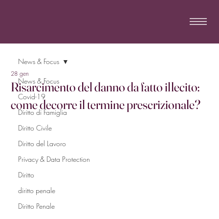
News & Focus
28 gen
News & Focus
Risarcimento del danno da fatto illecito:
Covid-19
come decorre il termine prescrizionale?
Diritto di Famiglia
Diritto Civile
Diritto del Lavoro
Privacy & Data Protection
Diritto
diritto penale
Diritto Penale