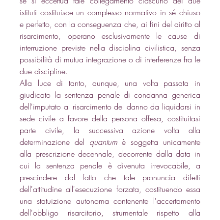
se si eccettua tale collegamento ciascuno dei due 
istituti costituisce un complesso normativo in sé chiuso 
e perfetto, con la conseguenza che, ai fini del diritto al 
risarcimento, operano esclusivamente le cause di 
interruzione previste nella disciplina civilistica, senza 
possibilità di mutua integrazione o di interferenze fra le 
due discipline.
Alla luce di tanto, dunque, una volta passata in 
giudicato la sentenza penale di condanna generica 
dell'imputato al risarcimento del danno da liquidarsi in 
sede civile a favore della persona offesa, costituitasi 
parte civile, la successiva azione volta alla 
determinazione del 
quantum
 è soggetta unicamente 
alla prescrizione decennale, decorrente dalla data in 
cui la sentenza penale è divenuta irrevocabile, a 
prescindere dal fatto che tale pronuncia difetti 
dell'attitudine all'esecuzione forzata, costituendo essa 
una statuizione autonoma contenente l'accertamento 
dell'obbligo risarcitorio, strumentale rispetto alla 