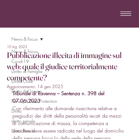
News & Focus
10 lug 2023
News & Focus
Pubblicazione illecita di immagine sul
Covid-19
web: quale il giudice territorialmente
Diritto di Famiglia
competente?
Diritto Civile
Aggiornamento:
14 gen 2025
Diritto del Lavoro
Tribunale di Ravenna – Sentenza n. 398 del 
07.06.2023
Privacy & Data Protection
Con riferimento alle domande risarcitorie relative a 
Diritto
pregiudizi dei diritti della personalità recati da mezzi 
diritto penale
di comunicazione di massa, la competenza a 
decidere deve essere radicata nel luogo del domicilio 
Diritto Penale
della persona fisica (o della sede della persona 