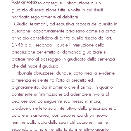
Diritto Bancario
poiché ad esso consegue l’introduzione di un 
giudizio di esecuzione tutte le volte in cui risulti 
notificato regolarmente al debitore. 
I Giudici teramani, ad esaustiva risposta del quesito in 
questione, opportunamente precisano come sia ormai 
principio consolidato di diritto quello fissato dall’art. 
2945 c.c., secondo il quale l’interruzione della 
prescrizione per effetto di domanda giudiziale si 
protrae fino al passaggio in giudicato della sentenza 
che definisce il giudizio. 
Il Tribunale abruzzese, dunque, sottolinea la evidente 
differenza esistente tra l’atto di precetto ed il 
pignoramento, dal momento che il primo, in quanto 
contenente un’intimazione ad adempiere rivolta al 
debitore con conseguente sua messa in mora, 
produce un effetto solo interruttivo della prescrizione a 
carattere istantaneo, con decorrenza di un nuovo 
termine dalla data della sua notificazione, mentre il 
secondo origina un effetto tanto interruttivo quanto 