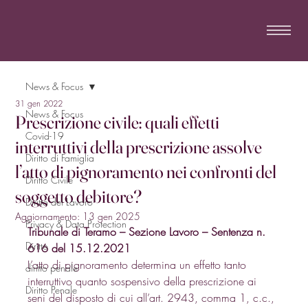
News & Focus
31 gen 2022
News & Focus
Prescrizione civile: quali effetti
Covid-19
interruttivi della prescrizione assolve
Diritto di Famiglia
l’atto di pignoramento nei confronti del
Diritto Civile
soggetto debitore?
Diritto del Lavoro
Aggiornamento:
13 gen 2025
Privacy & Data Protection
Tribunale di Teramo – Sezione Lavoro – Sentenza n. 
Diritto
616 del 15.12.2021
L’atto di pignoramento determina un effetto tanto 
diritto penale
interruttivo quanto sospensivo della prescrizione ai 
Diritto Penale
seni del disposto di cui all’art. 2943, comma 1, c.c., 