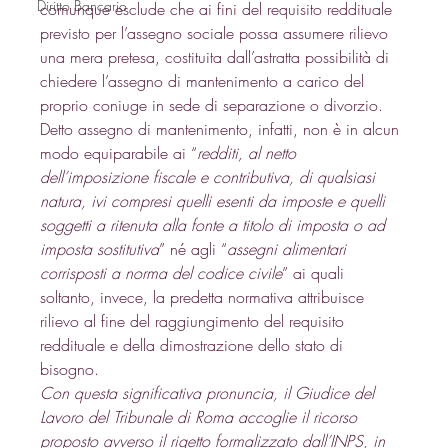
Diritto Bancario
comunque esclude che ai fini del requisito reddituale 
previsto per l’assegno sociale possa assumere rilievo 
una mera pretesa, costituita dall’astratta possibilità di 
chiedere l’assegno di mantenimento a carico del 
proprio coniuge in sede di separazione o divorzio. 
Detto assegno di mantenimento, infatti, non è in alcun 
modo equiparabile ai “
redditi, al netto 
dell’imposizione fiscale e contributiva, di qualsiasi 
natura, ivi compresi quelli esenti da imposte e quelli 
soggetti a ritenuta alla fonte a titolo di imposta o ad 
imposta sostitutiva
” né agli “
assegni alimentari 
corrisposti a norma del codice civile
” ai quali 
soltanto, invece, la predetta normativa attribuisce 
rilievo al fine del raggiungimento del requisito 
reddituale e della dimostrazione dello stato di 
bisogno. 
Con questa significativa pronuncia, il Giudice del 
Lavoro del Tribunale di Roma accoglie il ricorso 
proposto avverso il rigetto formalizzato dall’INPS, in 