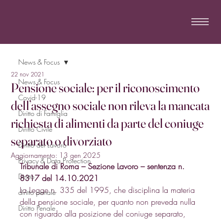
News & Focus
22 nov 2021
News & Focus
Pensione sociale: per il riconoscimento
Covid-19
dell’assegno sociale non rileva la mancata
Diritto di Famiglia
richiesta di alimenti da parte del coniuge
Diritto Civile
separato o divorziato
Diritto del Lavoro
Aggiornamento:
13 gen 2025
Privacy & Data Protection
Tribunale di Roma – Sezione Lavoro – sentenza n. 
Diritto
8317 del 14.10.2021
La Legge n. 335 del 1995, che disciplina la materia 
diritto penale
della pensione sociale, per quanto non preveda nulla 
Diritto Penale
con riguardo alla posizione del coniuge separato, 