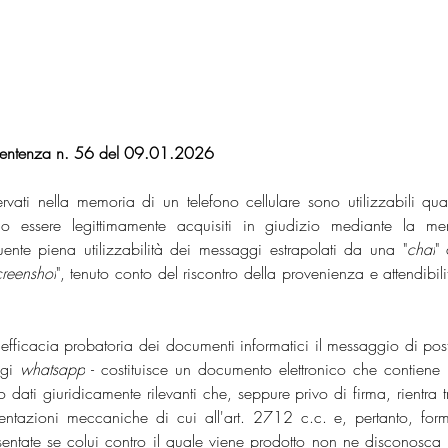
 Sentenza n. 56 del 09.01.2026
rvati nella memoria di un telefono cellulare sono utilizzabili qual
essere legittimamente acquisiti in giudizio mediante la mer
ente piena utilizzabilità dei messaggi estrapolati da una "
chat
" 
creenshot
", tenuto conto del riscontro della provenienza e attendibilit
efficacia probatoria dei documenti informatici il messaggio di post
ggi 
whatsapp
 - costituisce un documento elettronico che contiene l
o dati giuridicamente rilevanti che, seppure privo di firma, rientra tr
sentazioni meccaniche di cui all'art. 2712 c.c. e, pertanto, form
sentate se colui contro il quale viene prodotto non ne disconosca l