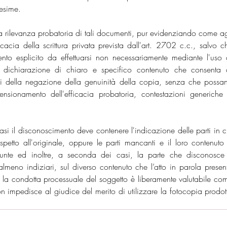
desime.
a rilevanza probatoria di tali documenti, pur evidenziando come agl
icacia della scrittura privata prevista dall'art. 2702 c.c., salvo ch
o esplicito da effettuarsi non necessariamente mediante l'uso d
 dichiarazione di chiaro e specifico contenuto che consenta d
 della negazione della genuinità della copia, senza che possan
imensionamento dell'efficacia probatoria, contestazioni generiche 
asi il disconoscimento deve contenere l'indicazione delle parti in cu
spetto all'originale, oppure le parti mancanti e il loro contenuto 
iunte ed inoltre, a seconda dei casi, la parte che disconosce i
meno indiziari, sul diverso contenuto che l’atto in parola present
o, la condotta processuale del soggetto è liberamente valutabile com
impedisce al giudice del merito di utilizzare la fotocopia prodott