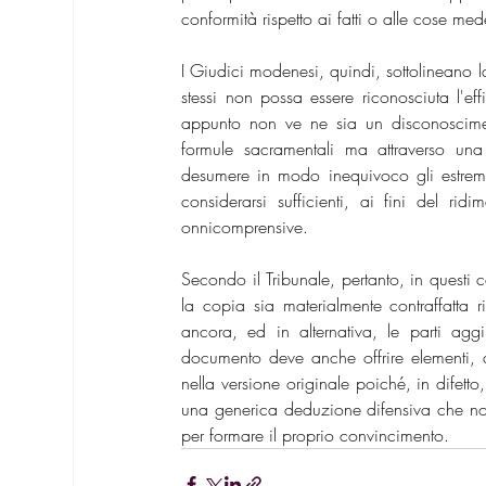
conformità rispetto ai fatti o alle cose me
I Giudici modenesi, quindi, sottolineano l
stessi non possa essere riconosciuta l'eff
appunto non ve ne sia un disconosciment
formule sacramentali ma attraverso una
desumere in modo inequivoco gli estremi
considerarsi sufficienti, ai fini del rid
onnicomprensive.
Secondo il Tribunale, pertanto, in questi c
la copia sia materialmente contraffatta ri
ancora, ed in alternativa, le parti agg
documento deve anche offrire elementi, al
nella versione originale poiché, in difett
una generica deduzione difensiva che non 
per formare il proprio convincimento.