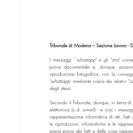
Tribunale di Modena – Sezione Lavoro -
I messaggi ''
whatsapp
" e gli "
sms
" conse
prova documentale e, dunque, possono 
riproduzione fotografica, con la consegu
"
whatsapp"
 mediante copia dei relativi "
s
degli stessi.
Secondo il Tribunale, dunque, in tema di 
elettronica (c.d. e-mail) - e così i messa
rappresentazione informatica di atti, fatti 
le riproduzioni informatiche e le rappre
piena prova dei fatti e delle cose rappre