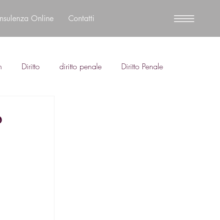
nsulenza Online
Contatti
n
Diritto
diritto penale
Diritto Penale
o