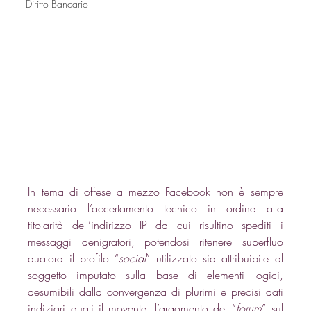
Diritto Bancario
In tema di offese a mezzo Facebook non è sempre 
necessario l’accertamento tecnico in ordine alla 
titolarità dell’indirizzo IP da cui risultino spediti i 
messaggi denigratori, potendosi ritenere superfluo 
qualora il profilo “
social
” utilizzato sia attribuibile al 
soggetto imputato sulla base di elementi logici, 
desumibili dalla convergenza di plurimi e precisi dati 
indiziari quali il movente, l’argomento del “
forum
” sul 