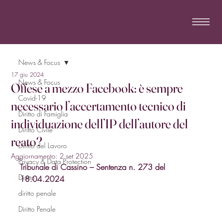
News & Focus
17 giu 2024
News & Focus
Offese a mezzo Facebook: è sempre
Covid-19
necessario l’accertamento tecnico di
Diritto di Famiglia
individuazione dell’IP dell’autore del
Diritto Civile
reato?
Diritto del Lavoro
Aggiornamento:
2 set 2025
Privacy & Data Protection
Tribunale di Cassino – Sentenza n. 273 del 
Diritto
18.04.2024
diritto penale
Diritto Penale