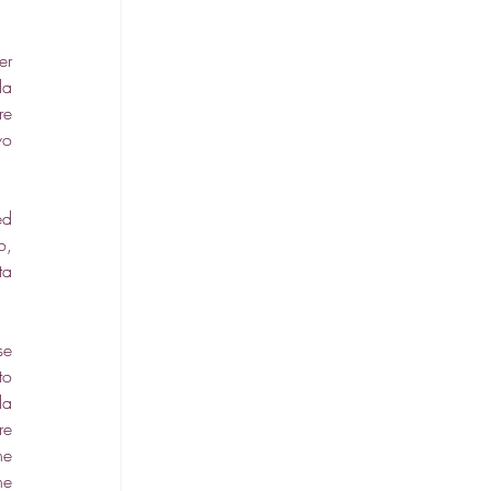
r 
a 
e 
o 
d 
, 
a 
e 
o 
a 
e 
e 
e 