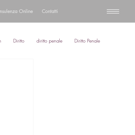
nsulenza Online
Contatti
n
Diritto
diritto penale
Diritto Penale