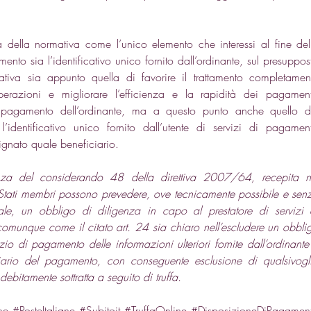
a della normativa come l’unico elemento che interessi al fine dell
nto sia l’identificativo unico fornito dall’ordinante, sul presuppost
ativa sia appunto quella di favorire il trattamento completament
erazioni e migliorare l’efficienza e la rapidità dei pagamenti
i pagamento dell’ordinante, ma a questo punto anche quello de
 l’identificativo unico fornito dall’utente di servizi di pagament
ignato quale beneficiario. 
vanza del considerando 48 della direttiva 2007/64, recepita ne
 Stati membri possono prevedere, ove tecnicamente possibile e senz
le, un obbligo di diligenza in capo al prestatore di servizi d
munque come il citato art. 24 sia chiaro nell’escludere un obblig
zio di pagamento delle informazioni ulteriori fornite dall’ordinante 
iciario del pagamento, con conseguente esclusione di qualsivogli
bitamente sottratta a seguito di truffa.
ne
#PosteItaliane
#Subitoit
#TruffaOnline
#DisposizioneDiPagamen