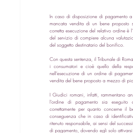
In caso di disposizione di pagamento a 
mancata vendita di un bene proposto su 
corretta esecuzione del relativo ordine è l’
del servizio di compiere alcuna valutazi
del soggetto destinatario del bonifico. 
Con questa sentenza, il Tribunale di Roma
i consumatori e cioè quello della respo
nell’esecuzione di un ordine di pagament
vendita del bene proposto a mezzo di piatta
I Giudici romani, infatti, rammentano a
l’ordine di pagamento sia eseguito co
correttamente per quanto concerne il ben
conseguenza che in caso di identificativ
ritenuto responsabile, ai sensi del succes
di pagamento, dovendo egli solo attivarsi 