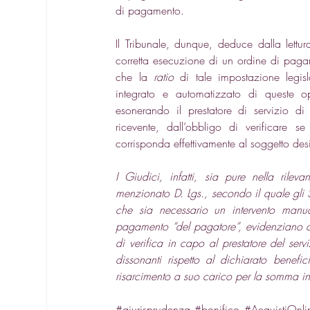
di pagamento. 
Il Tribunale, dunque, deduce dalla lettur
corretta esecuzione di un ordine di pagame
che la 
ratio
 di tale impostazione legisl
integrato e automatizzato di queste op
esonerando il prestatore di servizio d
ricevente, dall’obbligo di verificare se
corrisponda effettivamente al soggetto des
I Giudici, infatti, sia pure nella rile
menzionato D. Lgs., secondo il quale gli
che sia necessario un intervento manua
pagamento “del pagatore”, evidenziano co
di verifica in capo al prestatore del servi
dissonanti rispetto al dichiarato benef
risarcimento a suo carico per la somma inde
#giurisprudenza
#bonifico
#AcquistiOnli