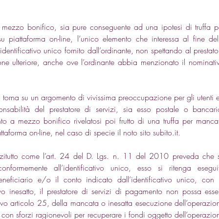
mezzo bonifico, sia pure conseguente ad una ipotesi di truffa pe
piattaforma on-line, l’unico elemento che interessa al fine dell
identificativo unico fornito dall’ordinante, non spettando al prestator
one ulteriore, anche ove l’ordinante abbia menzionato il nominativ
 torna su un argomento di vivissima preoccupazione per gli utenti e
nsabilità del prestatore di servizi, sia esso postale o bancario
o a mezzo bonifico rivelatosi poi frutto di una truffa per mancat
forma on-line, nel caso di specie il noto sito subito.it. 
nzitutto come l’art. 24 del D. Lgs. n. 11 del 2010 preveda che s
nformemente all’identificativo unico, esso si ritenga eseguit
eficiario e/o il conto indicato dall’identificativo unico, con l
o inesatto, il prestatore di servizi di pagamento non possa esser
sivo articolo 25, della mancata o inesatta esecuzione dell’operazion
con sforzi ragionevoli per recuperare i fondi oggetto dell’operazion