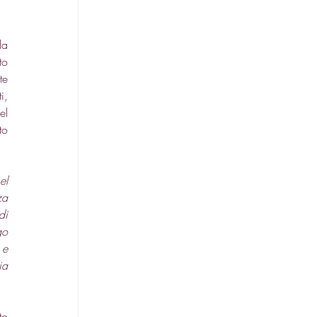
a 
o 
e 
, 
l 
o 
l 
a 
i 
o 
e 
a 
to