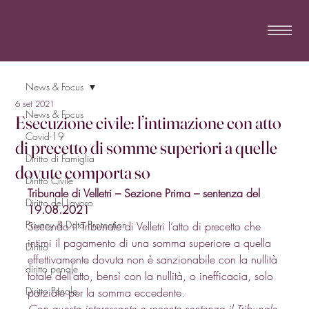
News & Focus
6 set 2021
News & Focus
Esecuzione civile: l’intimazione con atto
Covid-19
di precetto di somme superiori a quelle
Diritto di Famiglia
dovute comporta so
Diritto Civile
Tribunale di Velletri – Sezione Prima – sentenza del 
Diritto del Lavoro
19.08.2021
Privacy & Data Protection
Secondo il Tribunale di Velletri l’atto di precetto che 
intimi il pagamento di una somma superiore a quella 
Diritto
effettivamente dovuta non è sanzionabile con la nullità 
diritto penale
totale dell’atto, bensì con la nullità, o inefficacia, solo 
Diritto Penale
parziale per la somma eccedente. 
Con questa interessante e recente sentenza il Tribunale 