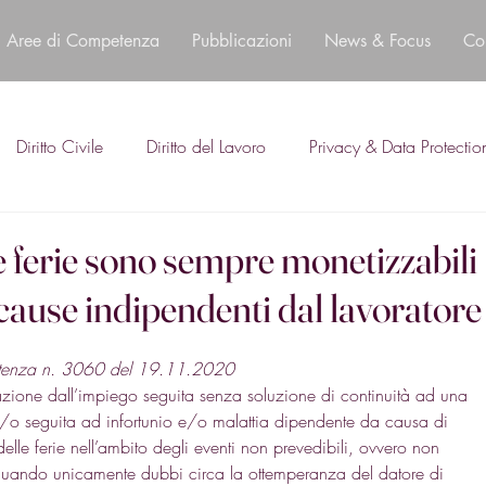
Aree di Competenza
Pubblicazioni
News & Focus
Co
Diritto Civile
Diritto del Lavoro
Privacy & Data Protectio
e ferie sono sempre monetizzabili
 cause indipendenti dal lavoratore
sentenza n. 3060 del 19.11.2020
ssazione dall’impiego seguita senza soluzione di continuità ad una 
e/o seguita ad infortunio e/o malattia dipendente da causa di 
delle ferie nell’ambito degli eventi non prevedibili, ovvero non 
siduando unicamente dubbi circa la ottemperanza del datore di 