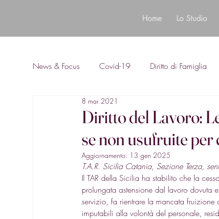
Home
Lo Studio
News & Focus
Covid-19
Diritto di Famiglia
8 mar 2021
Diritto Bancario
Diritto del Lavoro: L
se non usufruite per
Aggiornamento:
13 gen 2025
T.A.R. Sicilia Catania, Sezione Terza, 
Il TAR della Sicilia ha stabilito che la ce
prolungata astensione dal lavoro dovuta 
servizio, fa rientrare la mancata fruizione 
imputabili alla volontà del personale, re