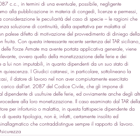
2087 c.c.
, in termini di una eventuale, possibile, negligente 
iamo alla pubblicazione in materia di congedi, licenze e permessi, 
 considerazione le peculiarità del caso di specie – le ragioni che 
enza soluzione di continuità, dalla aspettativa per malattia al 
un palese difetto di motivazione del provvedimento di diniego della
 fruita. Con questa interessante recente sentenza del TAR siciliano,
re delle Forze Armate ma avente portata applicativa generale, viene 
rilevante, ovvero quello della monetizzazione delle ferie e dei 
e a lui non imputabili, in quanto dipendenti da un suo stato di 
n quiescenza. I Giudici catanesi, in particolare, sottolineano la 
asi, il datore di lavoro nel non aver compiutamente esercitato 
uo carico dall’art. 2087 del Codice Civile, che gli impone di 
l dipendente di usufruire delle ferie, ed ovviamente anche degli altr
 procedere alla loro monetizzazione. Il caso esaminato dal TAR della
ore per infortunio o malattia, in questa fattispecie dipendente da 
i questa tipologia, non è, infatti, certamente insolito ed 
to sinallagmatico che contraddistingue sempre il rapporto di lavoro.
#sicurezza