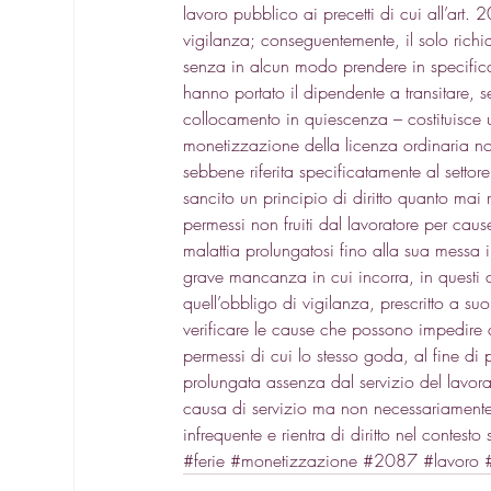
lavoro pubblico ai precetti di cui 
all’art. 
vigilanza; conseguentemente, il solo rich
senza in alcun modo prendere in specifica
hanno portato il dipendente a transitare, s
collocamento in quiescenza – costituisce 
monetizzazione della licenza ordinaria non
sebbene riferita specificatamente al setto
sancito un principio di diritto quanto mai 
permessi non fruiti dal lavoratore per caus
malattia prolungatosi fino alla sua messa i
grave mancanza in cui incorra, in questi c
quell’obbligo di vigilanza, prescritto a s
verificare le cause che possono impedire a
permessi di cui lo stesso goda, al fine di
prolungata assenza dal servizio del lavorat
causa di servizio ma non necessariamente d
infrequente e rientra di diritto nel contes
#ferie
#monetizzazione
#2087
#lavoro