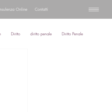
nsulenza Online
Contatti
n
Diritto
diritto penale
Diritto Penale