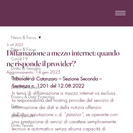
News & Focus
3 ott 2022
News & Focus
Diffamazione a mezzo internet: quando
Covid-19
ne risponde il provider?
Diritto di Famiglia
Aggiornamento:
14 gen 2025
Diritto Civile
Tribunale di Catanzaro – Sezione Seconda – 
Sentenza n. 1201 del 12.08.2022
Diritto del Lavoro
In tema di diffamazione a mezzo internet va esclusa 
Privacy & Data Protection
la responsabilità dell’hosting provider del servizio di 
Diritto
informazione dei dati e della notizia offensivi 
dell’altrui reputazione c.d. “
passivo”
, se operante con 
diritto penale
una prestazione di servizi di carattere semplicemente 
Diritto Penale
tecnico e automatico senza alcuna capacità di 