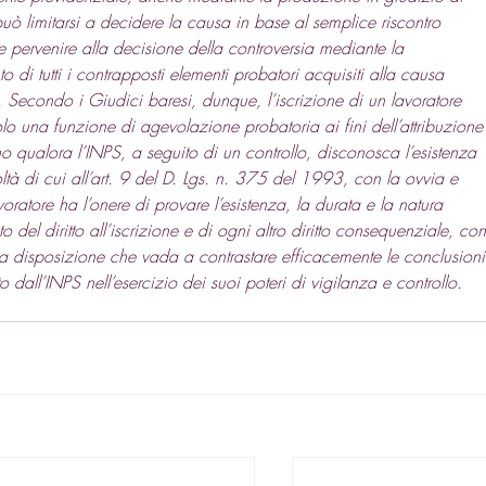
 può limitarsi a decidere la causa in base al semplice riscontro 
 pervenire alla decisione della controversia mediante la 
i tutti i contrapposti elementi probatori acquisiti alla causa 
econdo i Giudici baresi, dunque, l’iscrizione di un lavoratore 
solo una funzione di agevolazione probatoria ai fini dell’attribuzione
o qualora l’INPS, a seguito di un controllo, disconosca l’esistenza 
ltà di cui all’art. 9 del D. Lgs. n. 375 del 1993, con la ovvia e 
oratore ha l’onere di provare l’esistenza, la durata e la natura 
el diritto all’iscrizione e di ogni altro diritto consequenziale, con
 disposizione che vada a contrastare efficacemente le conclusioni
 dall’INPS nell’esercizio dei suoi poteri di vigilanza e controllo.