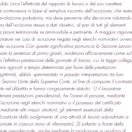
bi circa l’effettività del rapporto di lavoro o del suo carattere 
 controversia in base al semplice riscontro dell’iscrizione, che resta
volazione probatoria, ma deve pervenire alla decisione valutando
ell’iscrizione stessa a dati obiettivi, al pari di tutti gli elementi 
a prova testimoniale se ammissibile e pertinente. A maggior ragione
voratore nei casi di iscrizione negata negli elenchi nominativi ovver
le iscrizione.
Con questa significativa pronuncia la Sezione Lavoro
rmare la sentenza di primo grado, evidenzia efficacemente come sul
 l’effettiva prestazione delle giornate di lavoro, cui la legge collega
erai agricoli a tempo determinato per fruire delle prestazioni 
gittimità, abbia  sperimentato in passato interpretazioni tra loro 
e Sezioni Unite della Suprema Corte, al fine di comporre il contrasto
nute nel dibattito e hanno congruamente statuito: 1) il lavoratore 
tenere prestazioni previdenziali, ha l’onere di provare, mediante 
iscrizione negli elenchi nominativi o il possesso del certificato 
ediante altri mezzi istruttori), gli elementi essenziali della 
costituita dallo svolgimento di una attività di lavoro subordinato a 
nate in ciascun anno di riferimento); 2) soltanto a fronte della 
’ente previdenziale, anche mediante la produzione in giudizio di 