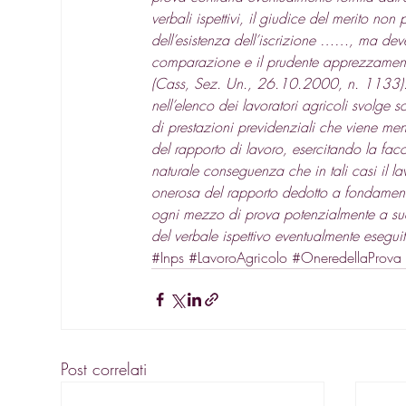
verbali ispettivi, il giudice del merito non
dell’esistenza dell’iscrizione ……, ma deve
comparazione e il prudente apprezzamento d
(Cass, Sez. Un., 26.10.2000, n. 1133). S
nell’elenco dei lavoratori agricoli svolge 
di prestazioni previdenziali che viene men
del rapporto di lavoro, esercitando la faco
naturale conseguenza che in tali casi il lav
onerosa del rapporto dedotto a fondamento d
ogni mezzo di prova potenzialmente a sua
del verbale ispettivo eventualmente eseguito
#Inps
#LavoroAgricolo
#OneredellaProva
Post correlati