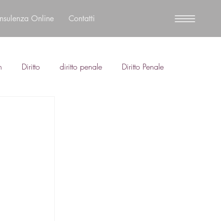
nsulenza Online
Contatti
n
Diritto
diritto penale
Diritto Penale
 