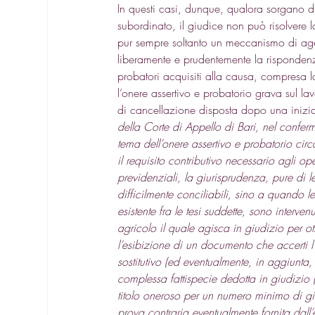
In questi casi, dunque, qualora sorgano dub
subordinato, il giudice non può risolvere la
pur sempre soltanto un meccanismo di age
liberamente e prudentemente la rispondenza d
probatori acquisiti alla causa, compresa l
l’onere assertivo e probatorio grava sul la
di cancellazione disposta dopo una inizia
della Corte di Appello di Bari, nel confe
tema dell’onere assertivo e probatorio circa
il requisito contributivo necessario agli op
previdenziali, la giurisprudenza, pure di le
difficilmente conciliabili, sino a quando l
esistente fra le tesi suddette, sono interve
agricolo il quale agisca in giudizio per ot
l’esibizione di un documento che accerti l’
sostitutivo (ed eventualmente, in aggiunta, m
complessa fattispecie dedotta in giudizio (
titolo oneroso per un numero minimo di gior
prova contraria eventualmente fornita dall