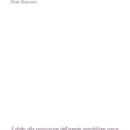
Diritto Bancario
Il diritto alla provvigione dell’agente immobiliare nasce 