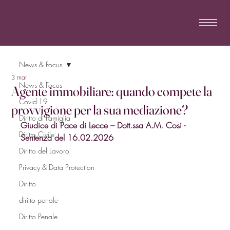
News & Focus
3 mar
News & Focus
Agente immobiliare: quando compete la
Covid-19
provvigione per la sua mediazione?
Diritto di Famiglia
Giudice di Pace di Lecce – Dott.ssa A.M. Cosi - 
Diritto Civile
Sentenza del 16.02.2026
Diritto del Lavoro
Privacy & Data Protection
Diritto
diritto penale
Diritto Penale