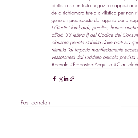
piuttosto su un testo negoziale appositamen
della richiamata tutela civilistica per non 
generali predisposte dall’agente per discip
I Giudici lombardi, peraltro, hanno anche
all’art. 33 lettera f) del Codice del Cons
clausola penale stabilita dalle parti sia q
ritenuta “di importo manifestamente ecces
vessatorietà dal suddetto articolo prevista 
#penale
#PropostadiAcquisto
#ClausoleVe
Post correlati