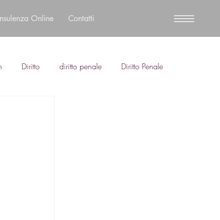
nsulenza Online
Contatti
n
Diritto
diritto penale
Diritto Penale