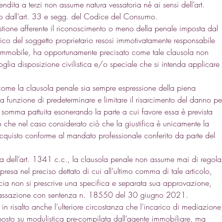
dita a terzi non assume natura vessatoria né ai sensi dell’art. 
to dall’art. 33 e segg. del Codice del Consumo. 
estione afferente il riconoscimento o meno della penale imposta dal 
ico del soggetto proprietario resosi immotivatamente responsabile 
o immobile, ha opportunamente precisato come tale clausola non 
ivoglia disposizione civilistica e/o speciale che si intenda applicare
 come la clausola penale sia sempre espressione della piena 
a funzione di predeterminare e limitare il risarcimento del danno pe
 somma pattuita esonerando la parte a cui favore essa è prevista 
no che nel caso considerato ciò che la giustifica è unicamente la 
cquisto conforme al mandato professionale conferito da parte del 
rma dell’art. 1341 c.c., la clausola penale non assume mai di regola
resa nel preciso dettato di cui all’ultimo comma di tale articolo, 
cia non si prescrive una specifica e separata sua approvazione, 
Cassazione con sentenza n. 18550 del 30 giugno 2021. 
 in risalto anche l’ulteriore circostanza che l’incarico di mediazione
posto su modulistica pre-compilata dall’agente immobiliare, ma 