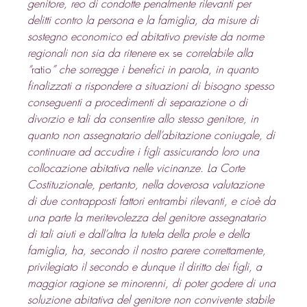
genitore, reo di condotte penalmente rilevanti per 
delitti contro la persona e la famiglia, da misure di 
sostegno economico ed abitativo previste da norme 
regionali non sia da ritenere 
ex se
 correlabile alla 
“
ratio
” che sorregge i benefici in parola, in quanto 
finalizzati a rispondere a situazioni di bisogno spesso 
conseguenti a procedimenti di separazione o di 
divorzio e tali da consentire allo stesso genitore, in 
quanto non assegnatario dell’abitazione coniugale, di 
continuare ad accudire i figli assicurando loro una 
collocazione abitativa nelle vicinanze. La Corte 
Costituzionale, pertanto, nella doverosa valutazione 
di due contrapposti fattori entrambi rilevanti, e cioè da 
una parte la meritevolezza del genitore assegnatario 
di tali aiuti e dall’altra la tutela della prole e della 
famiglia, ha, secondo il nostro parere correttamente, 
privilegiato il secondo e dunque il diritto dei figli, a 
maggior ragione se minorenni, di poter godere di una 
soluzione abitativa del genitore non convivente stabile 