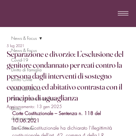
News & Focus
5 lug 2021
News & Focus
Separazione e divorzio: L’esclusione del
Covid-19
genitore condannato per reati contro la
Diritto di Famiglia
persona dagli interventi di sostegno
Diritto Civile
economico ed abitativo contrasta con il
Diritto del Lavoro
principio di uguaglianza
Privacy & Data Protection
Aggiornamento:
13 gen 2025
Diritto
Corte Costituzionale – Sentenza n. 118 del 
diritto penale
10.06.2021
La Corte Costituzionale ha dichiarato l’illegittimità 
Diritto Penale
costituzionale dell’
art. 42
, comma 4 della 
L.R. 