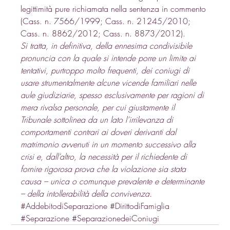
legittimità pure richiamata nella sentenza in commento 
(Cass. n. 7566/1999; Cass. n. 21245/2010; 
Cass. n. 8862/2012; Cass. n. 8873/2012). 
Si tratta, in definitiva, della ennesima condivisibile 
pronuncia con la quale si intende porre un limite ai 
tentativi, purtroppo molto frequenti, dei coniugi di 
usare strumentalmente alcune vicende familiari nelle 
aule giudiziarie, spesso esclusivamente per ragioni di 
mera rivalsa personale, per cui giustamente il 
Tribunale sottolinea da un lato l’irrilevanza di 
comportamenti contrari ai doveri derivanti dal 
matrimonio avvenuti in un momento successivo alla 
crisi e, dall’altro, la necessità per il richiedente di 
fornire rigorosa prova che la violazione sia stata 
causa – unica o comunque prevalente e determinante 
– della intollerabilità della convivenza.
#AddebitodiSeparazione
#DirittodiFamiglia
#Separazione
#SeparazionedeiConiugi