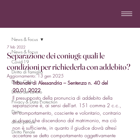
News & Focus
7 feb 2022
News & Focus
Separazione dei coniugi: quali le
Covid-19
condizioni per richiederla con addebito?
Diritto di Famiglia
Aggiornamento:
13 gen 2025
Diritto Civile
Tribunale di Alessandria – Sentenza n. 40 del 
20.01.2022
Diritto del Lavoro
Il presupposto della pronuncia di addebito della 
Privacy & Data Protection
separazione è, ai sensi dell’art. 151 comma 2 c.c., 
Diritto
un comportamento, cosciente e volontario, contrario 
ai doveri che discendono dal matrimonio, ma ciò 
diritto penale
non è sufficiente, in quanto il giudice dovrà altresì 
Diritto Penale
accertare se detto comportamento oggettivamente 