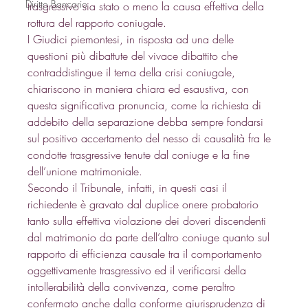
Diritto Bancario
trasgressivo sia stato o meno la causa effettiva della 
rottura del rapporto coniugale. 
I Giudici piemontesi, in risposta ad una delle 
questioni più dibattute del vivace dibattito che 
contraddistingue il tema della crisi coniugale, 
chiariscono in maniera chiara ed esaustiva, con 
questa significativa pronuncia, come la richiesta di 
addebito della separazione debba sempre fondarsi 
sul positivo accertamento del nesso di causalità fra le 
condotte trasgressive tenute dal coniuge e la fine 
dell’unione matrimoniale. 
Secondo il Tribunale, infatti, in questi casi il 
richiedente è gravato dal duplice onere probatorio 
tanto sulla effettiva violazione dei doveri discendenti 
dal matrimonio da parte dell’altro coniuge quanto sul 
rapporto di efficienza causale tra il comportamento 
oggettivamente trasgressivo ed il verificarsi della 
intollerabilità della convivenza, come peraltro 
confermato anche dalla conforme giurisprudenza di 