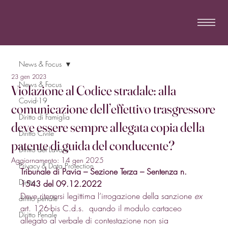
News & Focus
23 gen 2023
News & Focus
Violazione al Codice stradale: alla
Covid-19
comunicazione dell’effettivo trasgressore
Diritto di Famiglia
deve essere sempre allegata copia della
Diritto Civile
patente di guida del conducente?
Diritto del Lavoro
Aggiornamento:
14 gen 2025
Privacy & Data Protection
Tribunale di Pavia – Sezione Terza – Sentenza n. 
Diritto
1543 del 09.12.2022
Deve ritenersi legittima l’irrogazione della sanzione 
ex
diritto penale
art. 126-bis 
C.d.s.
  quando il modulo cartaceo 
Diritto Penale
allegato al verbale di contestazione non sia 