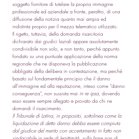
soggetto fornitore di tutelare la propria immagine 
professionale ed aziendale a fronte, peraltro, di una 
diffusione della notizia quanto mai ampia ed 
indistinta proprio per il mezzo telematico utilizzato. 
Il rigetto, tuttavia, della domanda risarcitoria 
dichiarato dai giudici laziali appare assolutamente 
condivisibile non solo, e non tanto, perché appunto 
fondato su una puntuale applicazione della norma 
regionale che ne disponeva la pubblicazione 
obbligata della delibera in contestazione, ma perché 
basato sul fondamentale principio che il danno 
all’immagine ed alla reputazione, inteso come “danno 
conseguenza”, non sussista mai 
in re ipsa
, dovendo 
esso essere sempre allegato e provato da chi ne 
domandi il risarcimento. 
Il Tribunale di Latina, in proposito, sottolinea come la 
liquidazione di detto danno debba essere compiuta 
dal giudice del merito con accertamento in fatto non 
sindacabile in sede di legittimità, sulla base non di 