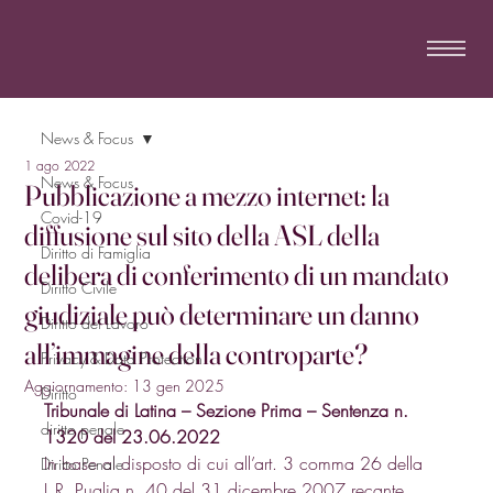
News & Focus
1 ago 2022
News & Focus
Pubblicazione a mezzo internet: la
Covid-19
diffusione sul sito della ASL della
Diritto di Famiglia
delibera di conferimento di un mandato
Diritto Civile
giudiziale può determinare un danno
Diritto del Lavoro
all’immagine della controparte?
Privacy & Data Protection
Aggiornamento:
13 gen 2025
Diritto
Tribunale di Latina – Sezione Prima – Sentenza n. 
diritto penale
1320 del 23.06.2022
In base al disposto di cui all’art. 3 comma 26 della 
Diritto Penale
L.R. Puglia n. 40 del 31 dicembre 2007 recante 