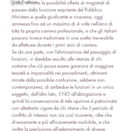
Diritto Bancario
gialla, affronta la possibilità offerta ai magistrati di 
passare dalla funzione requirente del Pubblico 
Ministero e quella giudicante e viceversa, oggi 
ammessa fino ad un massimo di 4 volte nell’arco di 
tutta la propria carriera professionale, e che gli italiani 
possono invece trasformare in una scelta irreversibile 
da effettuare durante i primi anni di carriera. 
Se da una parte, con l’eliminazione del passaggio di 
funzioni, si darebbe ascolto alle istanze di chi 
sostiene che ciò possa essere garanzia di maggiore 
terzietà e imparzialità nei procedimenti, altrimenti 
minate dalla possibile confusione, sebbene non 
contemporanea, di ambedue le funzioni in un unico 
soggetto, dall’altro lato, il NO all’abrogazione e 
quindi la conservazione di tale opzione è patrocinata 
con altrettanto vigore da chi ritiene che il pericolo di 
conflitto di interessi non sia così ricorrente, oltre che 
diversamente e più efficacemente risolvibile, e che 
inoltre la preclusione all’adempimento di diverse 