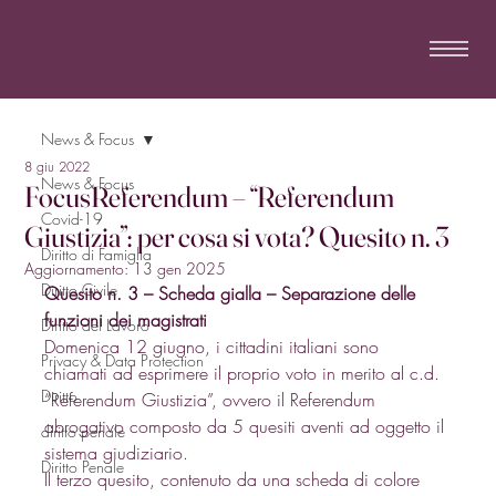
News & Focus
8 giu 2022
News & Focus
FocusReferendum – “Referendum
Covid-19
Giustizia”: per cosa si vota? Quesito n. 3
Diritto di Famiglia
Aggiornamento:
13 gen 2025
Diritto Civile
Quesito n. 3 – Scheda gialla – Separazione delle 
funzioni dei magistrati
Diritto del Lavoro
Domenica 12 giugno, i cittadini italiani sono 
Privacy & Data Protection
chiamati ad esprimere il proprio voto in merito al c.d. 
Diritto
“Referendum Giustizia”, ovvero il Referendum 
abrogativo composto da 5 quesiti aventi ad oggetto il 
diritto penale
sistema giudiziario. 
Diritto Penale
Il terzo quesito, contenuto da una scheda di colore 