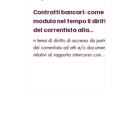
Contratti bancari: come si
modula nel tempo il diritto
del correntista alla
consegna di copia di atti?
n tema di diritto di accesso da parte
del correntista ad atti e/o documenti
relativi al rapporto intercorso con
l’istituto di credito, il cliente, o
comunque chi gli succeda nella
posizione, ha il diritto ad una
informazione chiara sul contratto e
sullo svolgimento del rapporto