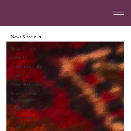
News & Focus
News & Focus
Covid-19
Diritto di Famiglia
Diritto Civile
Diritto del Lavoro
Privacy & Data
Protection
Diritto
diritto penale
Diritto Penale