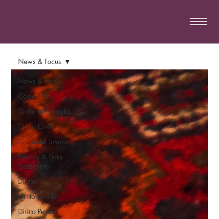
News & Focus
News & Focus
Covid-19
Diritto di Famiglia
Diritto Civile
Diritto del Lavoro
Privacy & Data
Protection
Diritto
diritto penale
Diritto Penale