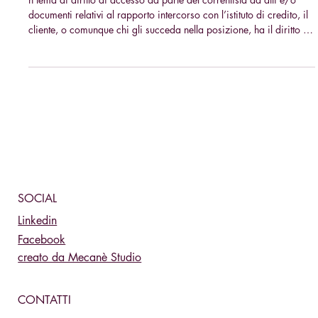
consegna di copia di atti?
n tema di diritto di accesso da parte del correntista ad atti e/o
documenti relativi al rapporto intercorso con l’istituto di credito, il
cliente, o comunque chi gli succeda nella posizione, ha il diritto ad
una informazione chiara sul contratto e sullo svolgimento del
rapporto
SOCIAL
Linkedin
Facebook
creato da Mecanè Studio