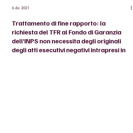
6 dic 2021
Trattamento di fine rapporto: la
richiesta del TFR al Fondo di Garanzia
dell’INPS non necessita degli originali
degli atti esecutivi negativi intrapresi in
danno del datore di lavoro
Tribunale di Treviso – Sezione Lavoro – Sentenza n. 415 del
14.10.2021 Dinanzi ad un imprenditore individuale privo di beni
immobili e...