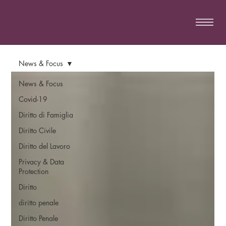
News & Focus
News & Focus
Covid-19
Diritto di Famiglia
Diritto Civile
Diritto del Lavoro
Privacy & Data
Protection
Diritto
diritto penale
Diritto Penale