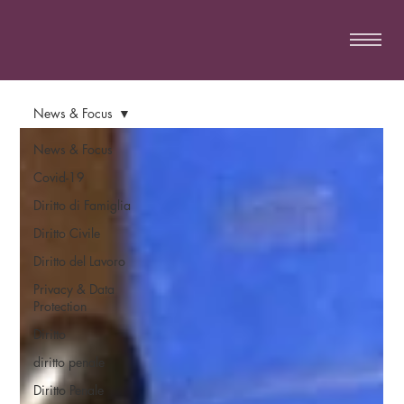
News & Focus
News & Focus
Covid-19
Diritto di Famiglia
Diritto Civile
Diritto del Lavoro
Privacy & Data
Protection
Diritto
diritto penale
Diritto Penale