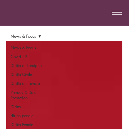
News & Focus
News & Focus
Covid-19
Diritto di Famiglia
Diritto Civile
Diritto del Lavoro
Privacy & Data
Protection
Diritto
diritto penale
Diritto Penale