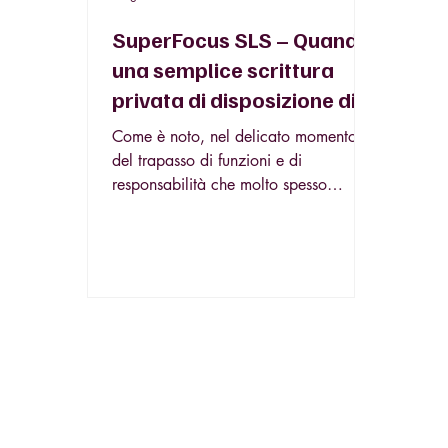
SuperFocus SLS – Quando
una semplice scrittura
privata di disposizione di
beni e diritti tra padre e
Come è noto, nel delicato momento
figlio integra un patto
del trapasso di funzioni e di
responsabilità che molto spesso
successorio vietato per
contraddistingue la cessione di un...
legge? Spunti da una
recente ordinanza della
Corte