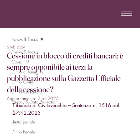
News & Focus
5 feb 2024
News & Focus
Cessione in blocco di crediti bancari: è
Covid-19
sempre opponibile ai terzi la
Diritto di Famiglia
pubblicazione sulla Gazzetta Ufficiale
Diritto Civile
della cessione?
Diritto del Lavoro
Aggiornamento:
2 set 2025
Privacy & Data Protection
Tribunale di Civitavecchia – Sentenza n. 1516 del 
Diritto
27.12.2023
diritto penale
Diritto Penale