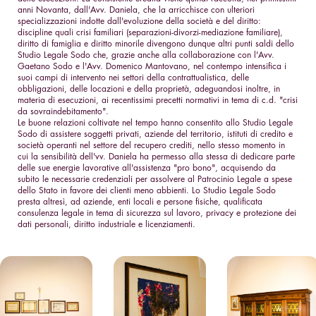
anni Novanta, dall'Avv. Daniela, che la arricchisce con ulteriori
specializzazioni indotte dall'evoluzione della società e del diritto:
discipline quali crisi familiari (separazioni-divorzi-mediazione familiare),
diritto di famiglia e diritto minorile divengono dunque altri punti saldi dello
Studio Legale Sodo che, grazie anche alla collaborazione con l'Avv.
Gaetano Sodo e l'Avv. Domenico Mantovano, nel contempo intensifica i
suoi campi di intervento nei settori della contrattualistica, delle
obbligazioni, delle locazioni e della proprietà, adeguandosi inoltre, in
materia di esecuzioni, ai recentissimi precetti normativi in tema di c.d. "crisi
da sovraindebitamento".
Le buone relazioni coltivate nel tempo hanno consentito allo Studio Legale
Sodo di assistere soggetti privati, aziende del territorio, istituti di credito e
società operanti nel settore del recupero crediti, nello stesso momento in
cui la sensibilità dell'vv. Daniela ha permesso alla stessa di dedicare parte
delle sue energie lavorative all'assistenza "pro bono", acquisendo da
subito le necessarie credenziali per assolvere al Patrocinio Legale a spese
dello Stato in favore dei clienti meno abbienti. Lo Studio Legale Sodo
presta altresì, ad aziende, enti locali e persone fisiche, qualificata
consulenza legale in tema di sicurezza sul lavoro, privacy e protezione dei
dati personali, diritto industriale e licenziamenti.