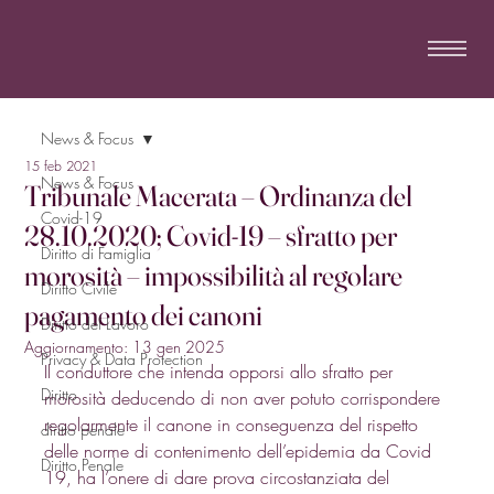
News & Focus
15 feb 2021
News & Focus
Tribunale Macerata – Ordinanza del
Covid-19
28.10.2020; Covid-19 – sfratto per
Diritto di Famiglia
morosità – impossibilità al regolare
Diritto Civile
pagamento dei canoni
Diritto del Lavoro
Aggiornamento:
13 gen 2025
Privacy & Data Protection
Il conduttore che intenda opporsi allo sfratto per 
Diritto
morosità deducendo di non aver potuto corrispondere 
regolarmente il canone in conseguenza del rispetto 
diritto penale
delle norme di contenimento dell’epidemia da Covid 
Diritto Penale
19, ha l’onere di dare prova circostanziata del 