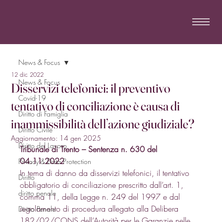
News & Focus
12 dic 2022
News & Focus
Disservizi telefonici: il preventivo
Covid-19
tentativo di conciliazione è causa di
Diritto di Famiglia
inammissibilità dell’azione giudiziale?
Diritto Civile
Aggiornamento:
14 gen 2025
Diritto del Lavoro
Tribunale di Trento – Sentenza n. 630 del 
04.11.2022
Privacy & Data Protection
In tema di danno da disservizi telefonici, il tentativo 
Diritto
obbligatorio di conciliazione prescritto dall’art. 1, 
diritto penale
comma 11, della Legge n. 249 del 1997 e dal 
regolamento di procedura allegato alla Delibera 
Diritto Penale
182/02/CONS dell’Autorità per le Garanzie nelle 