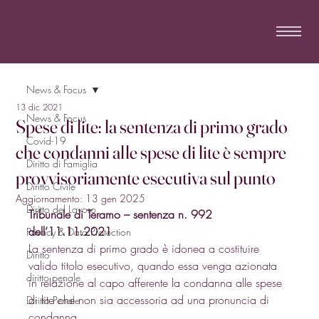
News & Focus
13 dic 2021
News & Focus
Spese di lite: la sentenza di primo grado
Covid-19
che condanni alle spese di lite è sempre
Diritto di Famiglia
provvisoriamente esecutiva sul punto
Diritto Civile
Aggiornamento:
13 gen 2025
Diritto del Lavoro
Tribunale di Teramo – sentenza n. 992 
dell’11.11.2021
Privacy & Data Protection
La sentenza di primo grado è idonea a costituire 
Diritto
valido titolo esecutivo, quando essa venga azionata 
diritto penale
in relazione al capo afferente la condanna alle spese 
di lite che non sia accessoria ad una pronuncia di 
Diritto Penale
condanna. 