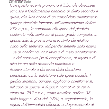
Diritto Bancario
Con questa recente pronuncia il Tribunale abruzzese 
sancisce il fondamentale principio di diritto secondo il 
quale, alla luce anche di un consolidato orientamento 
giurisprudenziale formatosi sull’interpretazione dell’art. 
282 c.p.c., la condanna alle spese del giudizio 
contenuta nella sentenza di primo grado comporta, in 
quanto tale, la provvisoria esecutività del relativo 
capo della sentenza, indipendentemente dalla natura 
– se di condanna, costitutiva o di mero accertamento 
– e dal contenuto (se di accoglimento, di rigetto o di 
altro tenore della domanda principale o 
riconvenzionale o del terzo) della decisione 
principale, cui la statuizione sulle spese accede. I 
giudici teramani, dunque, applicano correttamente, 
nel caso di specie, il disposto normativo di cui al 
citato art. 282 c.p.c., come novellato dall’art. 33 
della Legge n. 353 del 1990, e, segnatamente, la 
regola dell’immediata efficacia endo-processuale di 