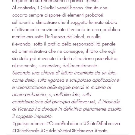
e quindi la sua necessaria e pronta ripresa. 
Al contrario, i Giudici veneti hanno ritenuto che 
occorra sempre disporre di elementi probatori 
sufficienti a dimostrare che il soggetto fermato abbia 
effettivamente movimentato il veicolo in area pubblica 
mentre era sotto l’influenza dell’alcol, a nulla 
rilevando, sotto il profilo della responsabilità penale 
ed amministrativa che ne consegue, il fatto che egli 
sia stato poi rinvenuto in detta situazione psico-fisica 
al momento, successivo, dell’accertamento.  
Secondo una chiave di lettura incentrata da un lato, 
come detto, sulla rigorosa e scrupolosa applicazione 
e valorizzazione delle regole penali in materia di 
onere probatorio, e, dall’altro lato, sulla 
considerazione del principio del 
favor rei, 
il Tribunale 
di Vicenza ha dunque in definitiva pienamente assolto 
il soggetto imputato.
#giurisprudenza
#OnereProbatorio
#StatoDiEbbrezza
#DirittoPenale
#GuidaInStatoDiEbbrezza
#reato