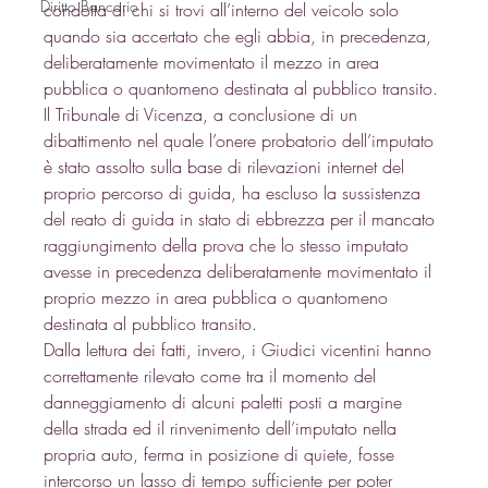
Diritto Bancario
condotta di chi si trovi all’interno del veicolo solo 
quando sia accertato che egli abbia, in precedenza, 
deliberatamente movimentato il mezzo in area 
pubblica o quantomeno destinata al pubblico transito. 
Il Tribunale di Vicenza, a conclusione di un 
dibattimento nel quale l’onere probatorio dell’imputato 
è stato assolto sulla base di rilevazioni internet del 
proprio percorso di guida, ha escluso la sussistenza 
del reato di guida in stato di ebbrezza per il mancato 
raggiungimento della prova che lo stesso imputato 
avesse in precedenza deliberatamente movimentato il 
proprio mezzo in area pubblica o quantomeno 
destinata al pubblico transito. 
Dalla lettura dei fatti, invero, i Giudici vicentini hanno 
correttamente rilevato come tra il momento del 
danneggiamento di alcuni paletti posti a margine 
della strada ed il rinvenimento dell’imputato nella 
propria auto, ferma in posizione di quiete, fosse 
intercorso un lasso di tempo sufficiente per poter 