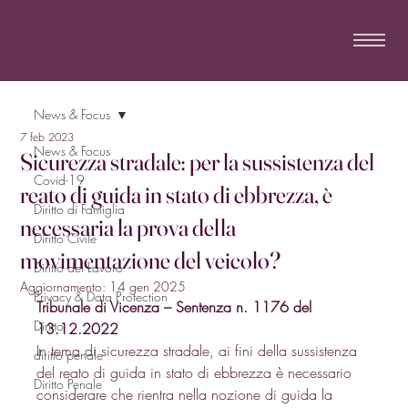
News & Focus
7 feb 2023
News & Focus
Sicurezza stradale: per la sussistenza del
Covid-19
reato di guida in stato di ebbrezza, è
Diritto di Famiglia
necessaria la prova della
Diritto Civile
movimentazione del veicolo?
Diritto del Lavoro
Aggiornamento:
14 gen 2025
Privacy & Data Protection
Tribunale di Vicenza – Sentenza n. 1176 del 
Diritto
13.12.2022
In tema di sicurezza stradale, ai fini della sussistenza 
diritto penale
del reato di guida in stato di ebbrezza è necessario 
Diritto Penale
considerare che rientra nella nozione di guida la 