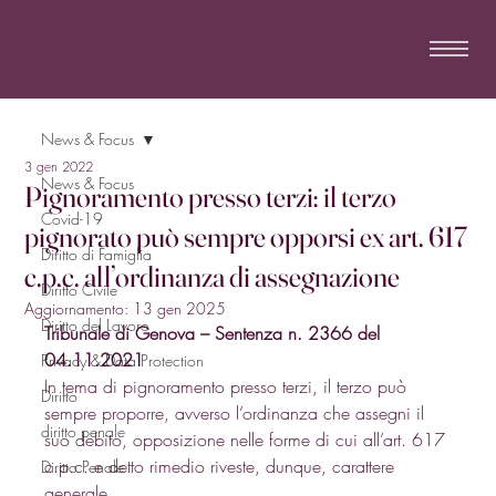
News & Focus
3 gen 2022
News & Focus
Pignoramento presso terzi: il terzo
Covid-19
pignorato può sempre opporsi ex art. 617
Diritto di Famiglia
c.p.c. all’ordinanza di assegnazione
Diritto Civile
Aggiornamento:
13 gen 2025
Diritto del Lavoro
Tribunale di Genova – Sentenza n. 2366 del 
04.11.2021
Privacy & Data Protection
In tema di pignoramento presso terzi, il terzo può 
Diritto
sempre proporre, avverso l’ordinanza che assegni il 
diritto penale
suo debito, opposizione nelle forme di cui all’art. 617 
c.p.c. e detto rimedio riveste, dunque, carattere 
Diritto Penale
generale. 