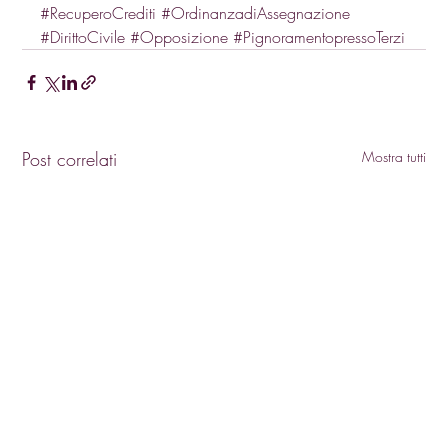
#RecuperoCrediti
#OrdinanzadiAssegnazione
#DirittoCivile
#Opposizione
#PignoramentopressoTerzi
Post correlati
Mostra tutti