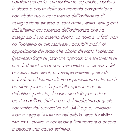
carattere generale, eventualmente esperibile, qualora 
lo stesso a causa della sua mancata comparizione 
non abbia avuto conoscenza dell’ordinanza di 
assegnazione emessa ai suoi danni, entro venti giorni 
dall’effettiva conoscenza dell’ordinanza che ha 
assegnato il suo asserito debito. La norma, infatti, non 
ha l’obiettivo di circoscrivere i possibili motivi di 
opposizione del terzo che abbia disertato l’udienza 
(permettendogli di proporre opposizione solamente al 
fine di dimostrare di non aver avuto conoscenza del 
processo esecutivo), ma semplicemente quello di 
individuare il termine ultimo di preclusione entro cui è 
possibile proporre la predetta opposizione. In 
definitiva, pertanto, il contenuto dell’opposizione 
prevista dall’
art. 548 c.p.c. 
è il medesimo di quella 
consentita dal successivo 
art. 549
 c.p.c., mirando 
essa a negare l’esistenza del debito verso il 
debitor 
debitoris
, ovvero a contestarne l’ammontare o ancora 
a dedurre una causa estintiva.