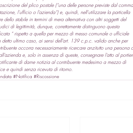
sottoscrizione del plico postale (“una delle persone previste dal comma
azione, l’ufficio o l’azienda”) e, quindi, nell’utilizzare la particella 
e dello stabile in termini di mera alternativa con altri soggetti del 
 Giudici di legittimità, dunque, correttamente distinguono questa 
ificata “ rispetto a quella per mezzo di messo comunale o ufficiale 
 detto ultimo caso, ai sensi dell’art. 139 c.p.c. valido anche per 
ntribuente occorra necessariamente ricercare anzitutto una persona d
all’azienda e, solo in assenza di queste, consegnare l’atto al portier
notificante di darne notizia al contribuente medesimo a mezzo di 
e e quindi senza ricevuta di ritorno.
andata
#Notifica
#Riscossione