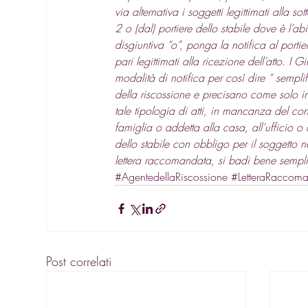
via alternativa i soggetti legittimati alla 
2 o (dal) portiere dello stabile dove è l’abit
disgiuntiva “o”, ponga la notifica al portier
pari legittimati alla ricezione dell’atto. I
modalità di notifica per così dire “ sempl
della riscossione e precisano come solo in
tale tipologia di atti, in mancanza del co
famiglia o addetta alla casa, all’ufficio o 
dello stabile con obbligo per il soggetto 
lettera raccomandata, si badi bene semplic
#AgentedellaRiscossione
#LetteraRaccom
Post correlati