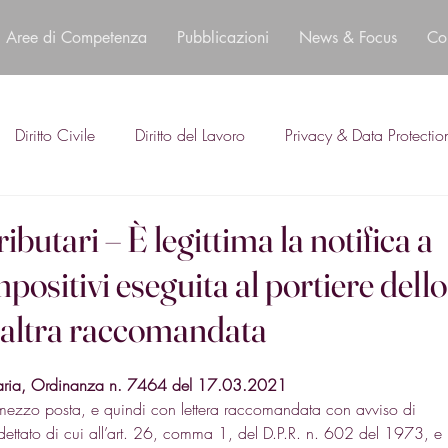
Aree di Competenza
Pubblicazioni
News & Focus
Co
Diritto Civile
Diritto del Lavoro
Privacy & Data Protectio
ributari – È legittima la notifica a
mpositivi eseguita al portiere dello
i altra raccomandata
utaria, Ordinanza n. 7464 del 17.03.2021
 a mezzo posta, e quindi con lettera raccomandata con avviso di 
dettato di cui all’art. 26, comma 1, del D.P.R. n. 602 del 1973, e 