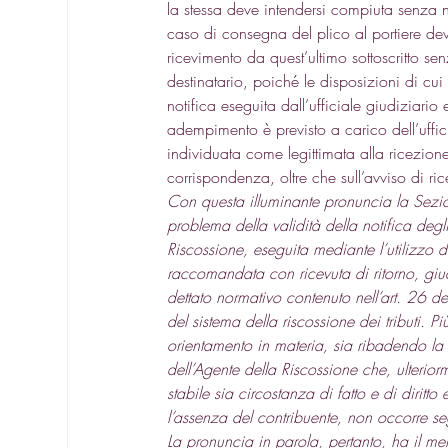
la stessa deve intendersi compiuta senza n
caso di consegna del plico al portiere dev
ricevimento da quest’ultimo sottoscritto se
destinatario, poiché le disposizioni di cui 
notifica eseguita dall’ufficiale giudiziario 
adempimento è previsto a carico dell’uffic
individuata come legittimata alla ricezion
corrispondenza, oltre che sull’avviso di rice
Con questa illuminante pronuncia la Sezion
problema della validità della notifica degli
Riscossione, eseguita mediante l’utilizzo 
raccomandata con ricevuta di ritorno, giu
dettato normativo contenuto nell’art. 26 
del sistema della riscossione dei tributi. Pi
orientamento in materia, sia ribadendo la 
dell’Agente della Riscossione che, ulterio
stabile sia circostanza di fatto e di diritto
l’assenza del contribuente, non occorre se
La pronuncia in parola, pertanto, ha il meri