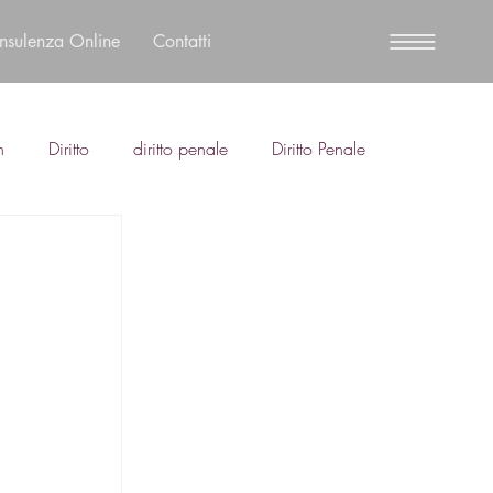
nsulenza Online
Contatti
n
Diritto
diritto penale
Diritto Penale