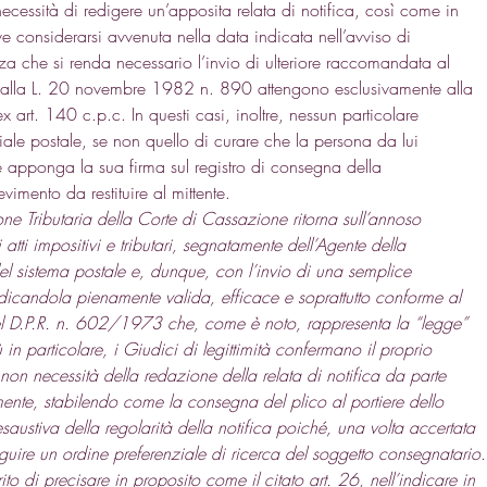
ecessità di redigere un’apposita relata di notifica, così come in 
e considerarsi avvenuta nella data indicata nell’avviso di 
nza che si renda necessario l’invio di ulteriore raccomandata al 
alla 
L. 20 novembre 1982 n. 890
 attengono esclusivamente alla 
ex 
art. 140 c.p.c.
 In questi casi, inoltre, nessun particolare 
iale postale, se non quello di curare che la persona da lui 
e apponga la sua firma sul registro di consegna della 
vimento da restituire al mittente. 
e Tributaria della Corte di Cassazione ritorna sull’annoso 
 atti impositivi e tributari, segnatamente dell’Agente della 
del sistema postale e, dunque, con l’invio di una semplice 
dicandola pienamente valida, efficace e soprattutto conforme al 
del D.P.R. n. 602/1973 che, come è noto, rappresenta la “legge” 
ù in particolare, i Giudici di legittimità confermano il proprio 
non necessità della redazione della relata di notifica da parte 
rmente, stabilendo come la consegna del plico al portiere dello 
 esaustiva della regolarità della notifica poiché, una volta accertata 
guire un ordine preferenziale di ricerca del soggetto consegnatario.
to di precisare in proposito come il citato art. 26, nell’indicare in 