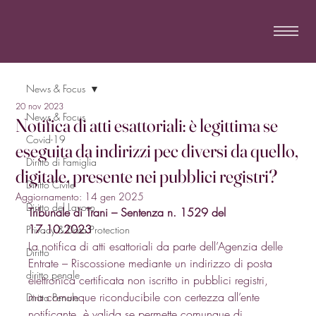
News & Focus
20 nov 2023
News & Focus
Notifica di atti esattoriali: è legittima se
Covid-19
eseguita da indirizzi pec diversi da quello,
Diritto di Famiglia
digitale, presente nei pubblici registri?
Diritto Civile
Aggiornamento:
14 gen 2025
Diritto del Lavoro
Tribunale di Trani – Sentenza n. 1529 del 
17.10.2023
Privacy & Data Protection
La notifica di atti esattoriali da parte dell’Agenzia delle 
Diritto
Entrate – Riscossione mediante un indirizzo di posta 
diritto penale
elettronica certificata non iscritto in pubblici registri, 
ma comunque riconducibile con certezza all’ente 
Diritto Penale
notificante, è valida se permette comunque di 