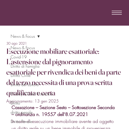
News & Focus
30 ago 2021
News & Focus
Esecuzione mobiliare esattoriale:
Covid-19
L’astensione dal pignoramento
Diritto di Famiglia
esattoriale per rivendica dei beni da parte
Diritto Civile
del terzo necessita di una prova scritta
Diritto del Lavoro
qualificata e certa
Privacy & Data Protection
Aggiornamento:
13 gen 2025
Diritto
Cassazione – Sezione Sesta – Sottosezione Seconda 
diritto penale
– ordinanza n. 19557 dell’8.07.2021
In caso di esecuzione immobiliare avente ad oggetto 
Diritto Penale
un diritto reale su un bene immobile di provenienza 