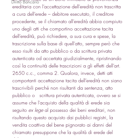
Diritto Bancario
ereditaria con l’accettazione dell’eredità non trascritta 
a cura dell’erede – debitore esecutato, il creditore 
procedente, se il chiamato all’eredità abbia compiuto 
uno degli atti che comportino accettazione tacita 
dell’eredità, può richiedere, a sua cura e spese, la 
trascrizione sulla base di quell’atto, sempre però che 
esso risulti da atto pubblico o da scrittura privata 
autenticata od accertata giudizialmente, ripristinando 
così la continuità delle trascrizioni a gli effetti dell’art. 
2650 c.c., comma 2. Qualora, invece, detti atti 
comportanti accettazione tacita dell’eredità non siano 
trascrivibili perché non risultanti da sentenza, atto 
pubblico o   scrittura privata autenticata, ovvero se si 
assume che l’acquisto della qualità di erede sia 
seguito 
ex lege
 al possesso dei beni ereditari, non 
risultando questo acquisto dai pubblici registri, la 
vendita coattiva del bene pignorato ai danni del 
chiamato presuppone che la qualità di erede del 