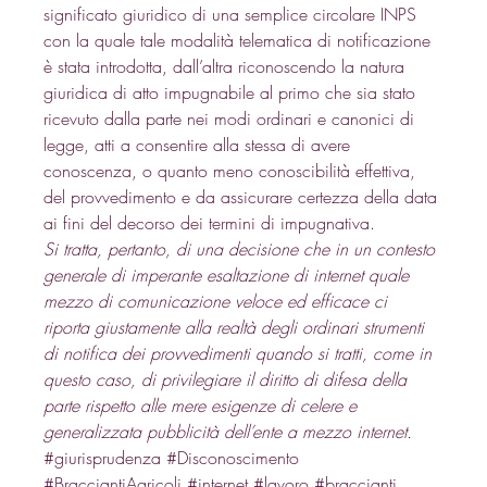
significato giuridico di una semplice circolare INPS 
con la quale tale modalità telematica di notificazione 
è stata introdotta, dall’altra riconoscendo la natura 
giuridica di atto impugnabile al primo che sia stato 
ricevuto dalla parte nei modi ordinari e canonici di 
legge, atti a consentire alla stessa di avere 
conoscenza, o quanto meno conoscibilità effettiva, 
del provvedimento e da assicurare certezza della data 
ai fini del decorso dei termini di impugnativa. 
Si tratta, pertanto, di una decisione che in un contesto 
generale di imperante esaltazione di internet quale 
mezzo di comunicazione veloce ed efficace ci 
riporta giustamente alla realtà degli ordinari strumenti 
di notifica dei provvedimenti quando si tratti, come in 
questo caso, di privilegiare il diritto di difesa della 
parte rispetto alle mere esigenze di celere e 
generalizzata pubblicità dell’ente a mezzo internet.
#giurisprudenza
#Disconoscimento
#BracciantiAgricoli
#internet
#lavoro
#braccianti